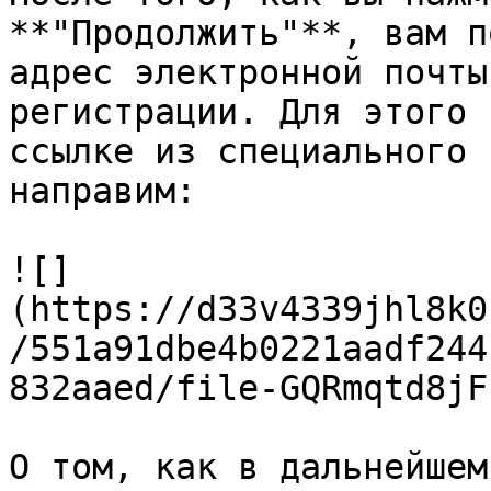
**"Продолжить"**, вам п
адрес электронной почты
регистрации. Для этого 
ссылке из специального 
направим:

![]
(https://d33v4339jhl8k0
/551a91dbe4b0221aadf244
832aaed/file-GQRmqtd8jF
О том, как в дальнейшем