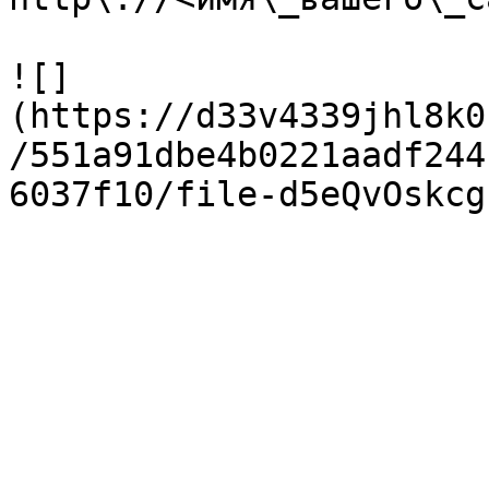
![]
(https://d33v4339jhl8k0
/551a91dbe4b0221aadf244