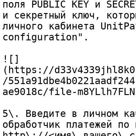
поля PUBLIC KEY и SECRE
и секретный ключ, котор
личного кабинета UnitPa
configuration".

![]
(https://d33v4339jhl8k0
/551a91dbe4b0221aadf244
ae9018c/file-m8YLlh7FLN
5\. Введите в личном ка
обработчик платежей по 
http\://<имя\_вашего\_с