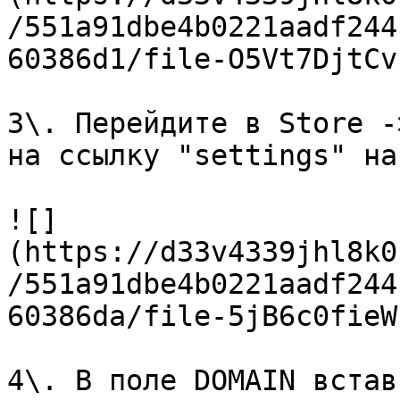
/551a91dbe4b0221aadf244
60386d1/file-O5Vt7DjtCv
3\. Перейдите в Store -
на ссылку "settings" на
![]
(https://d33v4339jhl8k0
/551a91dbe4b0221aadf244
60386da/file-5jB6c0fieW
4\. В поле DOMAIN встав