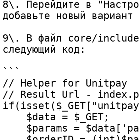
8\. Перейдите в "Настро
добавьте новый вариант 
9\. В файл core/include
следующий код:

```

// Helper for Unitpay

// Result Url - index.p
if(isset($_GET["unitpay
    $data = $_GET;

    $params = $data['params'];

    $orderID = (int)$params['account'];
