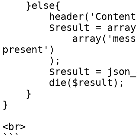
    }else{

        header('Content-Type: application/json');

        $result = array('error' =>

            array('message' => 'Order not 
present')

        );

        $result = json_encode($result);

        die($result);

    }

}

<br>
