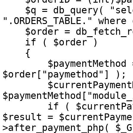
    $q = db_query( "select paymethod  from 
".ORDERS_TABLE." where 
    $order = db_fetch_row($q);

    if ( $order )

    {

        $paymentMethod = payGetPaymentMethodById( 
$order["paymethod"] );

        $currentPaymentModule = modGetModuleObj( 
$paymentMethod["module_
        if ( $currentPaymentModule != null ) 
$result = $currentPayme
>after_payment_php( $_G