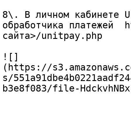
8\. В личном кабинете U
обработчика платежей  h
сайта>/unitpay.php

![]
(https://s3.amazonaws.c
s/551a91dbe4b0221aadf24