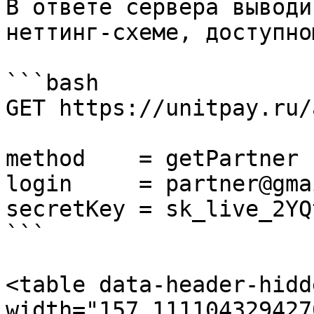
В ответе сервера выводи
неттинг-схеме, доступно
```bash

GET https://unitpay.ru/a
method    = getPartner

login     = partner@gma
secretKey = sk_live_2YQt
```

<table data-header-hidd
width="157.111104329427