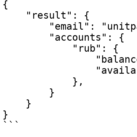
{

    "result": {

        "email": "unitpay-test@site.ru",

        "accounts": {

            "rub": {

                "balance": "1060.76",

                "availableBalance": "1060.76"

            },

        }

    }

}

```
