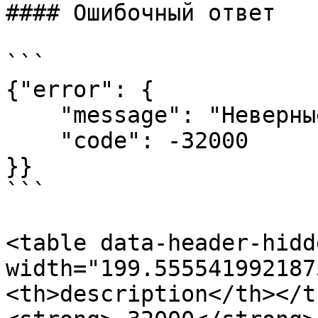
#### Ошибочный ответ

```

{"error": {

    "message": "Неверные параметры авторизации",

    "code": -32000

}}

```

<table data-header-hidd
width="199.555541992187
<th>description</th></t