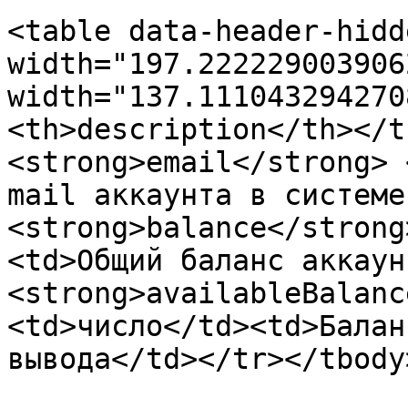
<table data-header-hidd
width="197.222229003906
width="137.111043294270
<th>description</th></t
<strong>email</strong> 
mail аккаунта в системе
<strong>balance</strong
<td>Общий баланс аккаун
<strong>availableBalanc
<td>число</td><td>Балан
вывода</td></tr></tbody