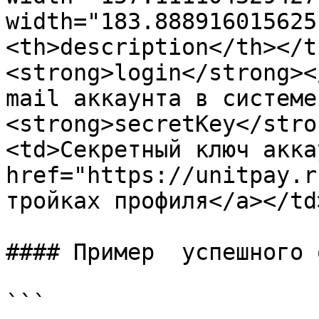
width="183.888916015625
<th>description</th></t
<strong>login</strong><
mail аккаунта в системе
<strong>secretKey</stro
<td>Секретный ключ акка
href="https://unitpay.r
тройках профиля</a></td
#### Пример  успешного 
```
