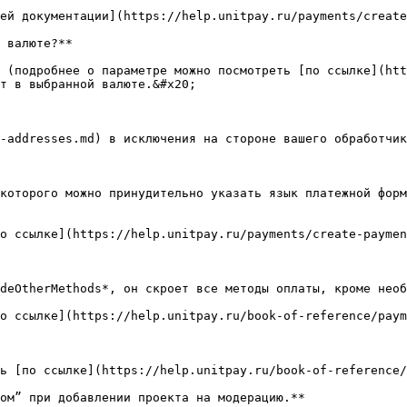
ей документации](https://help.unitpay.ru/payments/create
 валюте?**

 (подробнее о параметре можно посмотреть [по ссылке](htt
т в выбранной валюте.&#x20;

-addresses.md) в исключения на стороне вашего обработчик
которого можно принудительно указать язык платежной форм
о ссылке](https://help.unitpay.ru/payments/create-paymen
deOtherMethods*, он скроет все методы оплаты, кроме необ
о ссылке](https://help.unitpay.ru/book-of-reference/paym
ь [по ссылке](https://help.unitpay.ru/book-of-reference/
ом” при добавлении проекта на модерацию.**
