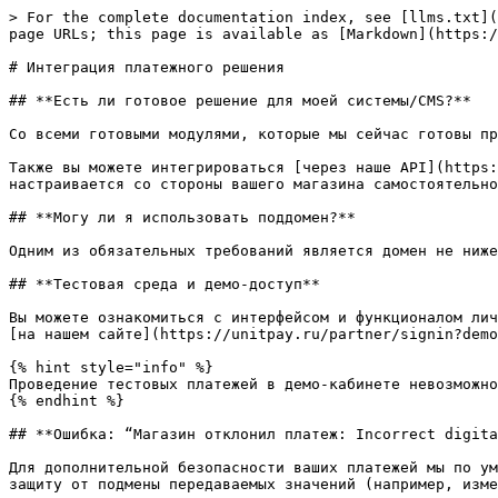
> For the complete documentation index, see [llms.txt](
page URLs; this page is available as [Markdown](https:/
# Интеграция платежного решения

## **Есть ли готовое решение для моей системы/CMS?**

Со всеми готовыми модулями, которые мы сейчас готовы пр
Также вы можете интегрироваться [через наше API](https:
настраивается со стороны вашего магазина самостоятельно
## **Могу ли я использовать поддомен?**

Одним из обязательных требований является домен не ниже
## **Тестовая среда и демо-доступ**

Вы можете ознакомиться с интерфейсом и функционалом лич
[на нашем сайте](https://unitpay.ru/partner/signin?demo
{% hint style="info" %}

Проведение тестовых платежей в демо-кабинете невозможно
{% endhint %}

## **Ошибка: “Магазин отклонил платеж: Incorrect digita
Для дополнительной безопасности ваших платежей мы по ум
защиту от подмены передаваемых значений (например, изме