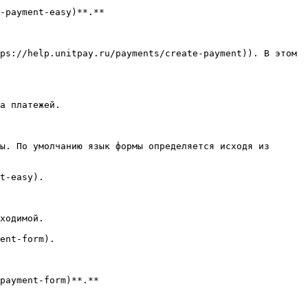
-payment-easy)**.**

ps://help.unitpay.ru/payments/create-payment)). В этом 
а платежей.

ы. По умолчанию язык формы определяется исходя из 
t-easy).

ходимой.

ent-form).

payment-form)**.**
