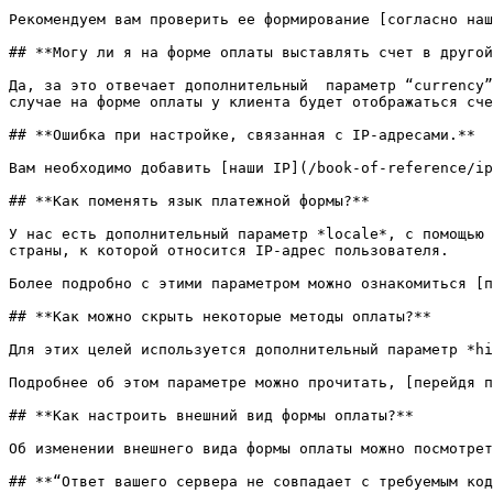
Рекомендуем вам проверить ее формирование [согласно наш
## **Могу ли я на форме оплаты выставлять счет в другой
Да, за это отвечает дополнительный  параметр “currency”
случае на форме оплаты у клиента будет отображаться сче
## **Ошибка при настройке, связанная с IP-адресами.**

Вам необходимо добавить [наши IP](/book-of-reference/ip
## **Как поменять язык платежной формы?**

У нас есть дополнительный параметр *locale*, с помощью 
страны, к которой относится IP-адрес пользователя.

Более подробно с этими параметром можно ознакомиться [п
## **Как можно скрыть некоторые методы оплаты?**

Для этих целей используется дополнительный параметр *hi
Подробнее об этом параметре можно прочитать, [перейдя п
## **Как настроить внешний вид формы оплаты?**

Об изменении внешнего вида формы оплаты можно посмотрет
## **“Ответ вашего сервера не совпадает с требуемым код